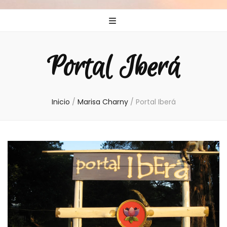
Portal Iberá
Inicio
/
Marisa Charny
/
Portal Iberá